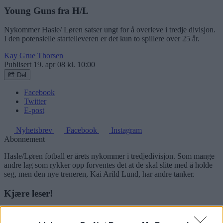
Young Guns fra H/L
Nykommer Hasle/ Løren satser ungt for å overleve i tredje divisjon.
I den potensielle startelleveren er det kun to spillere over 25 år.
Kay Grue Thorsen
Publisert
19. apr 08 kl. 10:00
Del
Facebook
Twitter
E-post
Nyhetsbrev
Facebook
Instagram
Abonnement
Hasle/Løren fotball er årets nykommer i tredjedivisjon. Som mange
andre lag som rykker opp forventes det at de skal slite med å holde
seg, men den nye treneren, Kai Arild Lund, har andre tanker.
Kjære leser!
Logg deg inn og les