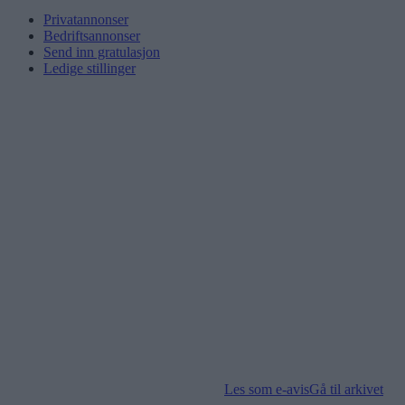
Privatannonser
Bedriftsannonser
Send inn gratulasjon
Ledige stillinger
Les som e-avis
Gå til arkivet