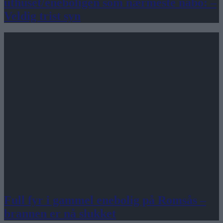
uthuset/eneboligen som nærmeste nabo: –
Veldig trist syn
Full fyr i gammel enebolig på Romsås –
brannen er nå slukket