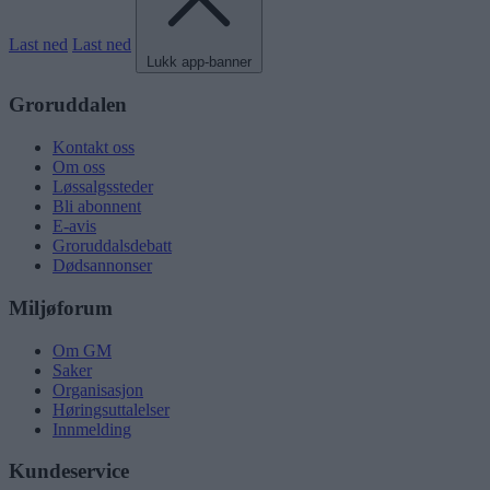
Last ned
Last ned
Lukk app-banner
Groruddalen
Kontakt oss
Om oss
Løssalgssteder
Bli abonnent
E-avis
Groruddalsdebatt
Dødsannonser
Miljøforum
Om GM
Saker
Organisasjon
Høringsuttalelser
Innmelding
Kundeservice