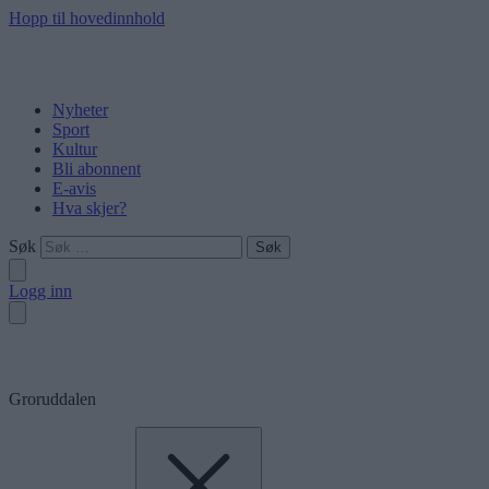
Hopp til hovedinnhold
Nyheter
Sport
Kultur
Bli abonnent
E-avis
Hva skjer?
Søk
Logg inn
Groruddalen