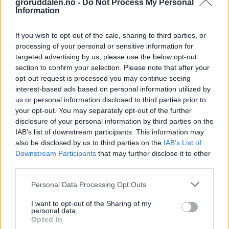
groruddalen.no -
Do Not Process My Personal
Information
Meld deg på
nyhetsbrevet
vårt og få oppdateringer rett i
innboksen.
Appen «Groruddalen» laster du ned fra App Store og Google
If you wish to opt-out of the sale, sharing to third parties, or
Play
processing of your personal or sensitive information for
Logg inn
targeted advertising by us, please use the below opt-out
section to confirm your selection. Please note that after your
Har du ikke abonnement?
opt-out request is processed you may continue seeing
interest-based ads based on personal information utilized by
Prøv avisa i 5 uker for bare 5 kroner
us or personal information disclosed to third parties prior to
your opt-out. You may separately opt-out of the further
Du får tilgang til alt på Groruddalen.no – også eAvisen vår!
disclosure of your personal information by third parties on the
Husk å laste ned appen vår «Groruddalen» for best mulig
leseopplevelse.
IAB’s list of downstream participants. This information may
also be disclosed by us to third parties on the
IAB’s List of
Kjøp
Downstream Participants
that may further disclose it to other
third parties.
Sport
Personal Data Processing Opt Outs
I want to opt-out of the Sharing of my
På forsiden nå
personal data.
Opted In