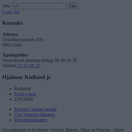
Søk
Logg inn
Kontakt
Adresse
Trondheimsveien 459
0962 Oslo
Åpningstider
Sentralbord mandag-fredag 08.30-16.30
Telefon
22 91 88 20
Hjalmar Kielland jr.
Redaktør
Send e-post
22918830
Pressens faglige utvalg
Vær Varsom-plakaten
Redaktørplakaten
Groruddalen er bydelene Grorud, Bjerke, Alna og Stovner. Akers