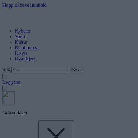
Hopp til hovedinnhold
Nyheter
Sport
Kultur
Bli abonnent
E-avis
Hva skjer?
Søk
Logg inn
Groruddalen