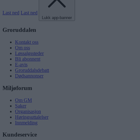
Last ned
Last ned
Lukk app-banner
Groruddalen
Kontakt oss
Om oss
Løssalgssteder
Bli abonnent
E-avis
Groruddalsdebatt
Dødsannonser
Miljøforum
Om GM
Saker
Organisasjon
Høringsuttalelser
Innmelding
Kundeservice