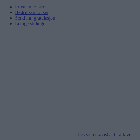
Privatannonser
Bedriftsannonser
Send inn gratulasjon
Ledige stillinger
Les som e-avis
Gå til arkivet