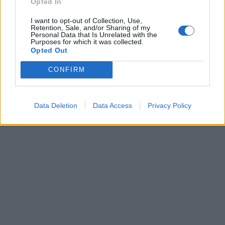
Opted In
Landslagstreneren med stor tro på Allan Dahl Johansson:
I want to opt-out of Collection, Use,
Retention, Sale, and/or Sharing of my
Personal Data that Is Unrelated with the
– Et av de største skøytetalentene jeg har
Purposes for which it was collected.
Opted Out
sett
CONFIRM
Abonnement
Data Deletion
Data Access
Privacy Policy