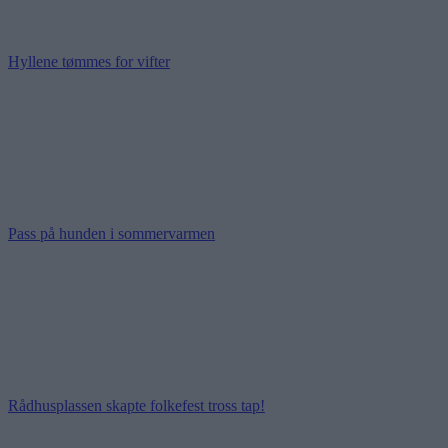
Hyllene tømmes for vifter
Pass på hunden i sommervarmen
Rådhusplassen skapte folkefest tross tap!