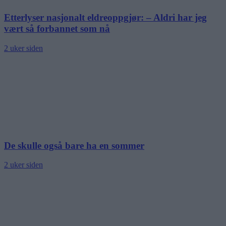
Etterlyser nasjonalt eldreoppgjør: – Aldri har jeg
vært så forbannet som nå
2 uker siden
De skulle også bare ha en sommer
2 uker siden