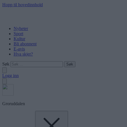
Hopp til hovedinnhold
Nyheter
Sport
Kultur
Bli abonnent
E-avis
Hva skjer?
Søk
Logg inn
Groruddalen