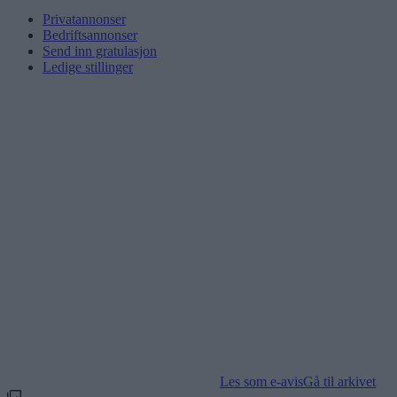
Privatannonser
Bedriftsannonser
Send inn gratulasjon
Ledige stillinger
Les som e-avis
Gå til arkivet