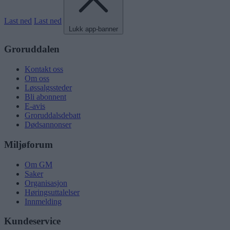
Last ned
Last ned
Lukk app-banner
Groruddalen
Kontakt oss
Om oss
Løssalgssteder
Bli abonnent
E-avis
Groruddalsdebatt
Dødsannonser
Miljøforum
Om GM
Saker
Organisasjon
Høringsuttalelser
Innmelding
Kundeservice